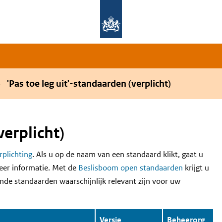
Overslaan en naar de hoofdnavigatie gaan
Overslaan en naar de inhoud gaan
'Pas toe leg uit'-standaarden (verplicht)
verplicht)
erplichting
. Als u op de naam van een standaard klikt, gaat u
eer informatie. Met de
Beslisboom open standaarden
krijgt u
nde standaarden waarschijnlijk relevant zijn voor uw
Versie
Beheerorg