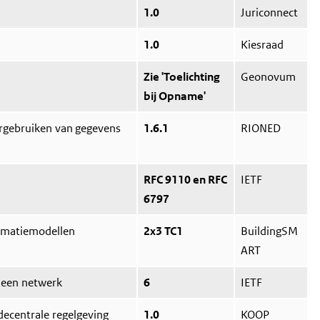
1.0
Juriconnect
1.0
Kiesraad
Zie 'Toelichting
Geonovum
bij Opname'
ergebruiken van gegevens
1.6.1
RIONED
RFC 9110 en RFC
IETF
6797
rmatiemodellen
2x3 TC1
BuildingSM
ART
 een netwerk
6
IETF
 decentrale regelgeving
1.0
KOOP