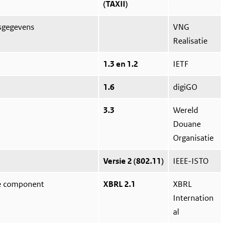
(TAXII)
dsgegevens
VNG
Realisatie
1.3 en 1.2
IETF
1.6
digiGO
3.3
Wereld
Douane
Organisatie
Versie 2 (802.11)
IEEE-ISTO
le component
XBRL 2.1
XBRL
Internation
al