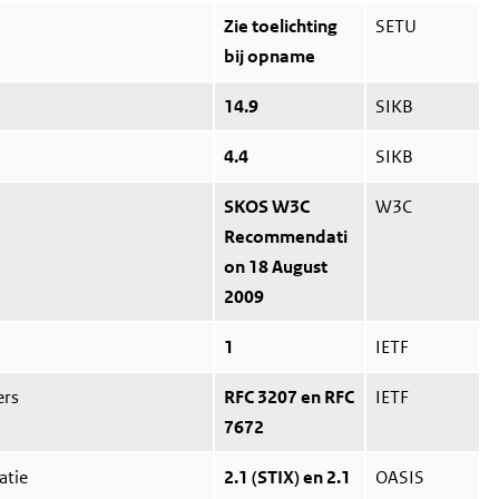
Zie toelichting
SETU
bij opname
14.9
SIKB
4.4
SIKB
SKOS W3C
W3C
Recommendati
on 18 August
2009
1
IETF
ers
RFC 3207 en RFC
IETF
7672
atie
2.1 (STIX) en 2.1
OASIS