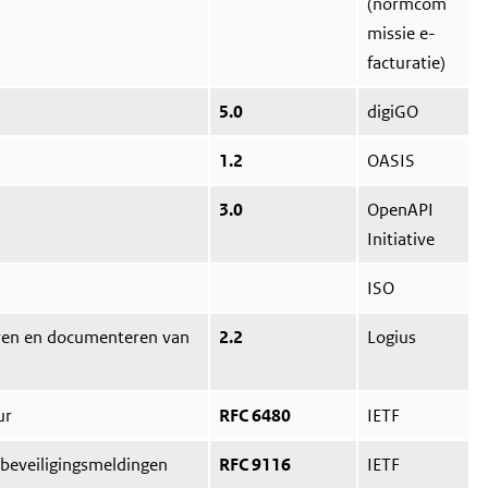
(normcom
missie e-
facturatie)
5.0
digiGO
1.2
OASIS
3.0
OpenAPI
Initiative
ISO
eren en documenteren van
2.2
Logius
ur
RFC 6480
IETF
 beveiligingsmeldingen
RFC 9116
IETF