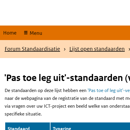
Skip
links
Home
Menu
Kruimelpad
Forum Standaardisatie
Lijst open standaarden
'Pas toe leg uit'-standaarden (
De standaarden op deze lijst hebben een
'Pas toe of leg uit'-v
Content
naar de webpagina van de registratie van de standaard met m
via vragen over uw ICT-project een beeld welke van onderstaa
specifieke situatie.
Standaard
Typering