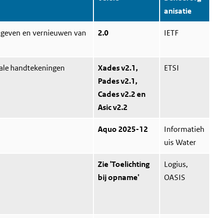
anisatie
tgeven en vernieuwen van
2.0
IETF
tale handtekeningen
Xades v2.1,
ETSI
Pades v2.1,
Cades v2.2 en
Asic v2.2
Aquo 2025-12
Informatieh
uis Water
Zie 'Toelichting
Logius,
bij opname'
OASIS