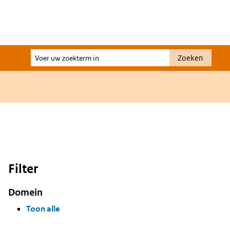
Voer
Zoeken
uw
zoekterm
in
Filter
Domein
Toon alle