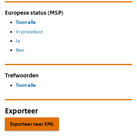
Europese status (MSP)
Toon alle
In procedure
Ja
Nee
Trefwoorden
Toon alle
Exporteer
Exporteer naar XML