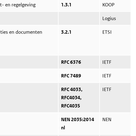
et- en regelgeving
1.3.1
KOOP
Logius
aties en documenten
3.2.1
ETSI
RFC 6376
IETF
RFC 7489
IETF
RFC 4033,
IETF
RFC4034,
RFC4035
NEN 2035:2014
NEN
nl