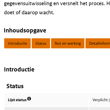
gegevensuitwisseling en versnelt het proces. 
doet of daarop wacht.
Inhoudsopgave
Introductie
Status
Nut en werking
Detailinfor
Content
Introductie
Main
Status
content
Lijst status
Verplicht (
M
e