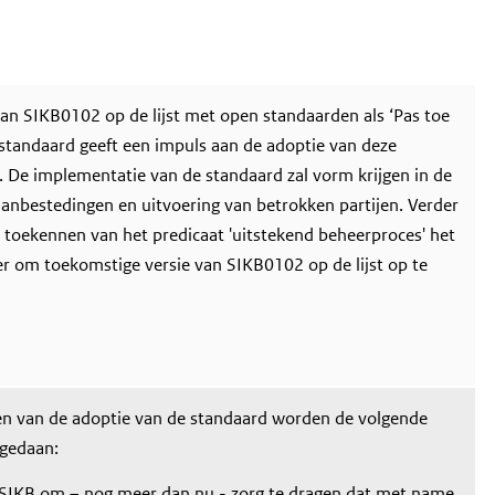
n SIKB0102 op de lijst met open standaarden als ‘Pas toe
’ standaard geeft een impuls aan de adoptie van deze
. De implementatie van de standaard zal vorm krijgen in de
aanbestedingen en uitvoering van betrokken partijen. Verder
 toekennen van het predicaat 'uitstekend beheerproces' het
er om toekomstige versie van SIKB0102 op de lijst op te
en van de adoptie van de standaard worden de volgende
gedaan:
 SIKB om – nog meer dan nu - zorg te dragen dat met name