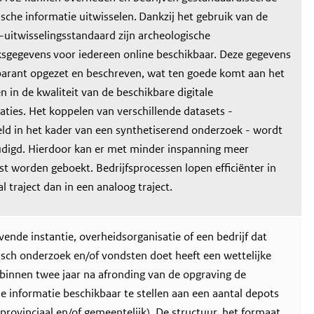
sche informatie uitwisselen. Dankzij het gebruik van de
uitwisselingsstandaard zijn archeologische
sgegevens voor iedereen online beschikbaar. Deze gegevens
sparant opgezet en beschreven, wat ten goede komt aan het
 in de kwaliteit van de beschikbare digitale
ties. Het koppelen van verschillende datasets -
eld in het kader van een synthetiserend onderzoek - wordt
digd. Hierdoor kan er met minder inspanning meer
t worden geboekt. Bedrijfsprocessen lopen efficiënter in
al traject dan in een analoog traject.
ende instantie, overheidsorganisatie of een bedrijf dat
isch onderzoek en/of vondsten doet heeft een wettelijke
 binnen twee jaar na afronding van de opgraving de
e informatie beschikbaar te stellen aan een aantal depots
, provinciaal en/of gemeentelijk). De structuur, het formaat