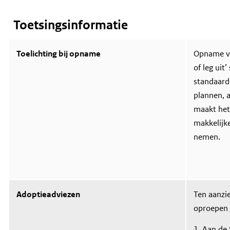
f
o
r
Toetsingsinformatie
m
a
t
Toelichting bij opname
i
Opname va
e
of leg uit
o
v
standaard
e
plannen, 
r
H
maakt het
u
makkelijk
l
p
nemen.
m
i
d
d
e
l
e
Adoptieadviezen
Ten aanzi
n
oproepen 
1. Aan de