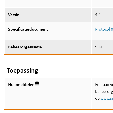
Versie
4.4
Specificatiedocument
Protocol 
Beheerorganisatie
SIKB
Toepassing
Hulpmiddelen
Er staan 
M
beheerorg
e
e
op
www.si
r
i
n