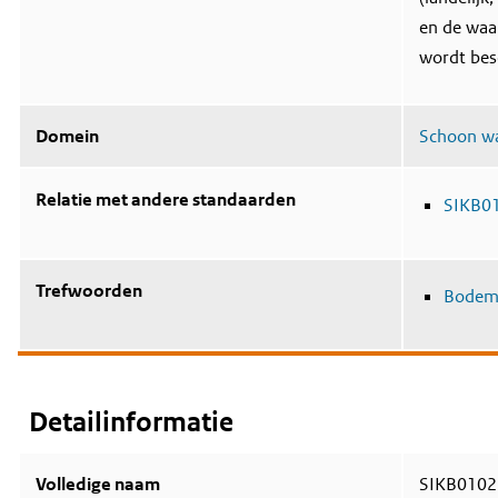
i
e
en de waar
d
wordt bes
Domein
Schoon w
Relatie met andere standaarden
SIKB0
Trefwoorden
Bode
Detailinformatie
Volledige naam
SIKB0102