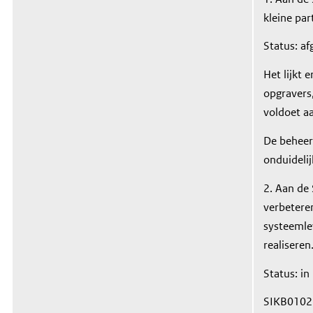
kleine par
Status: a
Het lijkt 
opgravers,
voldoet a
De beheer
onduidelij
2. Aan de
verbetere
systeemle
realiseren
Status: in
SIKB0102 