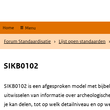
Skip
links
Home
Menu
Kruimelpad
Forum Standaardisatie
Lijst open standaarden
SIKB0102
SIKB0102 is een afgesproken model met bijbeho
uitwisselen van informatie over archeologisch
je kan delen, tot op welk detailniveau en op 