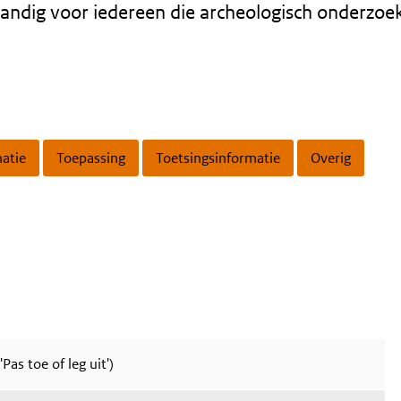
Handig voor iedereen die archeologisch onderzoe
matie
Toepassing
Toetsingsinformatie
Overig
'Pas toe of leg uit')