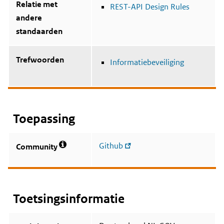
Relatie met
REST-API Design Rules
andere
standaarden
Trefwoorden
Informatiebeveiliging
Toepassing
Github
Community
M
e
e
r
i
n
Toetsingsinformatie
f
o
r