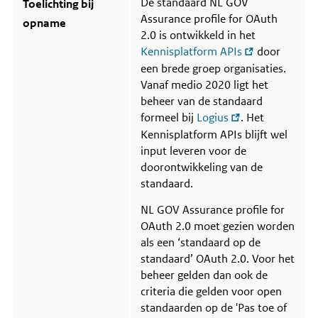
De standaard NL GOV
Toelichting bij
m
Assurance profile for OAuth
a
opname
t
2.0 is ontwikkeld in het
i
Kennisplatform APIs
door
e
o
een brede groep organisaties.
v
Vanaf medio 2020 ligt het
e
beheer van de standaard
r
C
formeel bij
Logius
. Het
o
Kennisplatform APIs blijft wel
m
input leveren voor de
m
u
doorontwikkeling van de
n
standaard.
i
t
NL GOV Assurance profile for
y
OAuth 2.0 moet gezien worden
als een ‘standaard op de
standaard’ OAuth 2.0. Voor het
beheer gelden dan ook de
criteria die gelden voor open
standaarden op de 'Pas toe of