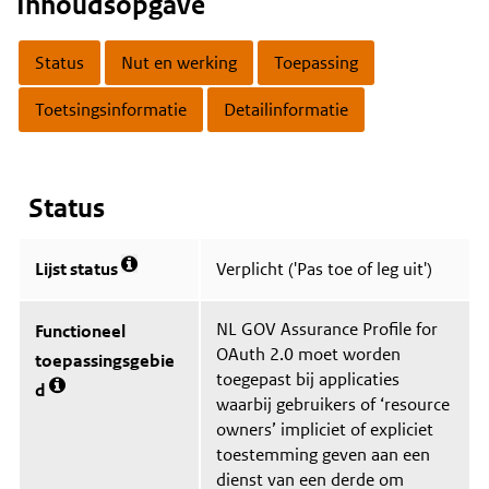
Inhoudsopgave
Status
Nut en werking
Toepassing
Toetsingsinformatie
Detailinformatie
Content
Status
Lijst status
Verplicht ('Pas toe of leg uit')
M
e
e
NL GOV Assurance Profile for
Functioneel
r
OAuth 2.0 moet worden
i
toepassingsgebie
n
toegepast bij applicaties
d
f
M
waarbij gebruikers of ‘resource
o
e
owners’ impliciet of expliciet
r
e
m
toestemming geven aan een
r
a
i
dienst van een derde om
t