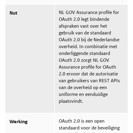
e
p
r
a
NL GOV Assurance profile for
Nut
O
s
OAuth 2.0 legt bindende
r
s
g
i
afspraken vast over het
a
n
gebruik van de standaard
n
g
OAuth 2.0 bij de Nederlandse
i
s
s
g
overheid. In combinatie met
a
e
onderliggende standaard
t
b
OAuth 2.0 zorgt NL GOV
o
i
r
e
Assurance profile for OAuth
i
d
2.0
ervoor dat de autorisatie
s
c
van gebruikers van REST APIs
h
van de overheid op een
w
uniforme en eenduidige
e
r
plaatsvindt.
k
i
n
g
OAuth 2.0 is een open
Werking
s
standaard voor de beveiliging
g