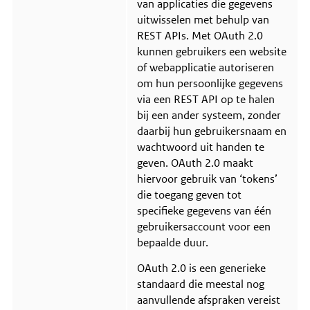
van applicaties die gegevens
e
b
uitwisselen met behulp van
i
REST APIs. Met OAuth 2.0
e
kunnen gebruikers een website
d
of webapplicatie autoriseren
om hun persoonlijke gegevens
via een REST API op te halen
bij een ander systeem, zonder
daarbij hun gebruikersnaam en
wachtwoord uit handen te
geven.
OAuth 2.0 maakt
hiervoor gebruik van ‘tokens’
die toegang geven tot
specifieke gegevens van één
gebruikersaccount voor een
bepaalde duur.
OAuth 2.0 is een generieke
standaard die meestal nog
aanvullende afspraken vereist