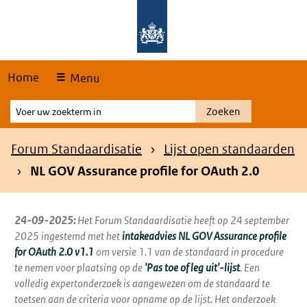
Skip
Overslaan en naar de hoofdnavigatie gaan
Overslaan en naar de inhoud gaan
links
Home
Menu
Voer
Zoeken
uw
zoekterm
Kruimelpad
Forum Standaardisatie
Lijst open standaarden
in
NL GOV Assurance profile for OAuth 2.0
24-09-2025:
Het Forum Standaardisatie heeft op 24 september
2025 ingestemd met het
intakeadvies NL GOV Assurance profile
for OAuth 2.0 v1.1
om versie 1.1 van de standaard in procedure
te nemen voor plaatsing op de
'Pas toe of leg uit'-lijst
. Een
volledig expertonderzoek is aangewezen om de standaard te
toetsen aan de criteria voor opname op de lijst. Het onderzoek