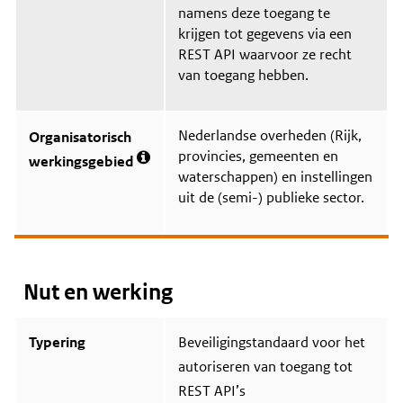
n
namens deze toegang te
i
f
e
krijgen tot gegevens via een
o
o
r
REST API waarvoor ze recht
v
m
e
van toegang hebben.
a
r
t
S
i
t
e
Nederlandse overheden (Rijk,
a
Organisatorisch
o
t
provincies, gemeenten en
v
werkingsgebied
u
M
e
waterschappen) en instellingen
s
e
r
uit de (semi-) publieke sector.
e
F
r
u
i
n
n
c
f
t
o
i
Nut en werking
r
o
m
n
a
e
t
Typering
Beveiligingstandaard voor het
e
i
l
autoriseren van toegang tot
e
t
o
o
REST API’s
v
e