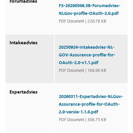
a
Forumadvies
a
e
t
FS-20200506.3B-Forumadvies-
n
h
u
a
e
NLGov-profile-OAuth-2.0.pdf
m
a
e
v
n
PDF Document | 220.78 KB
r
a
m
n
e
b
l
e
d
Intakeadvies
s
i
20250924-Intakeadvies-NL-
l
n
GOV-Assurance-profile-for-
u
g
i
OAuth-2.0-v1.1.pdf
t
PDF Document | 168.96 KB
Expertadvies
20260311-Expertadvies-NLGov-
Assurance-profile-for-OAuth-
2.0-versie-1.1.0.pdf
PDF Document | 306.75 KB