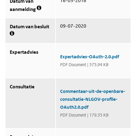
16-03-2016
Datum van
r
i
aanmelding
M
n
e
f
e
o
09-07-2020
Datum van besluit
r
r
i
m
M
n
a
e
f
t
e
o
i
Expertadvies
r
r
e
Expertadvies-OAuth-2.0.pdf
i
m
o
n
a
PDF Document | 575.94 KB
v
f
t
e
o
i
r
r
e
U
m
o
i
Consultatie
a
v
t
Commentaar-uit-de-openbare-
t
e
s
consultatie-NLGOV-profile-
i
r
t
e
D
e
OAuth2.0.pdf
o
a
k
PDF Document | 179.35 KB
v
t
e
e
u
n
r
m
d
D
v
b