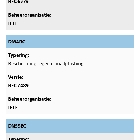
RFC 6376
IETF
DMARC
Bescherming tegen e-mailphishing
RFC 7489
IETF
DNSSEC