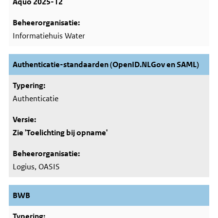
Aquo 2025-12
Informatiehuis Water
Authenticatie-standaarden (OpenID.NLGov en SAML)
Authenticatie
Zie 'Toelichting bij opname'
Logius, OASIS
BWB