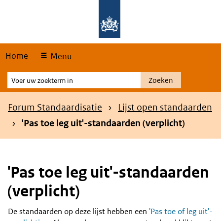
Skip
Overslaan en naar de hoofdnavigatie gaan
Overslaan en naar de inhoud gaan
links
Home
Menu
Voer
Zoeken
uw
zoekterm
Kruimelpad
Forum Standaardisatie
Lijst open standaarden
in
'Pas toe leg uit'-standaarden (verplicht)
'Pas toe leg uit'-standaarden
(verplicht)
De standaarden op deze lijst hebben een
'Pas toe of leg uit'-