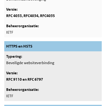
RFC 4033, RFC4034, RFC4035
IETF
HTTPS en HSTS
Beveiligde websiteverbinding
RFC 9110 en RFC 6797
IETF