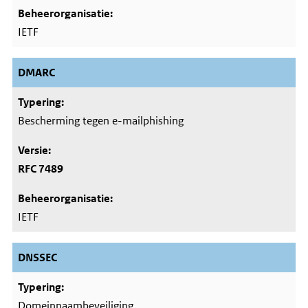
IETF
DMARC
Bescherming tegen e-mailphishing
RFC 7489
IETF
DNSSEC
Domeinnaambeveiliging