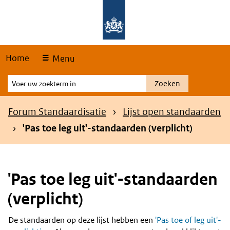
Skip
Overslaan en naar de hoofdnavigatie gaan
Overslaan en naar de inhoud gaan
links
Home
Menu
Voer
Zoeken
uw
zoekterm
Kruimelpad
Forum Standaardisatie
Lijst open standaarden
in
'Pas toe leg uit'-standaarden (verplicht)
'Pas toe leg uit'-standaarden
(verplicht)
De standaarden op deze lijst hebben een
'Pas toe of leg uit'-