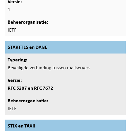
1
IETF
STARTTLS en DANE
Beveiligde verbinding tussen mailservers
RFC 3207 en RFC 7672
IETF
STIX en TAXII