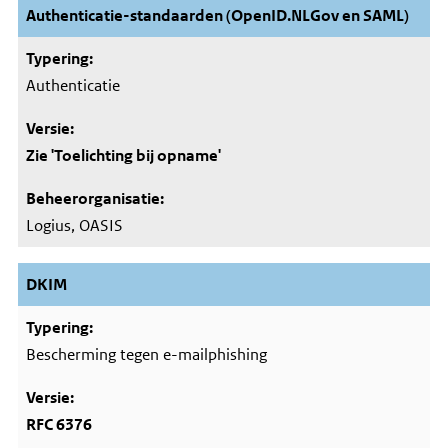
Authenticatie-standaarden (OpenID.NLGov en SAML)
Authenticatie
Zie 'Toelichting bij opname'
Logius, OASIS
DKIM
Bescherming tegen e-mailphishing
RFC 6376