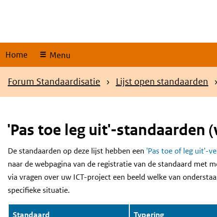
Skip
links
Home
Menu
Kruimelpad
Forum Standaardisatie
Lijst open standaarden
'Pas toe leg uit'-standaarden (
De standaarden op deze lijst hebben een
'Pas toe of leg uit'-v
Content
naar de webpagina van de registratie van de standaard met m
via vragen over uw ICT-project een beeld welke van onderstaa
specifieke situatie.
Standaard
Typering