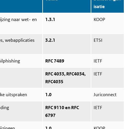
isatie
ijzing naar wet- en
1.3.1
KOOP
s, webapplicaties
3.2.1
ETSI
ilphishing
RFC 7489
IETF
RFC 4033, RFC4034,
IETF
RFC4035
jke uitspraken
1.0
Juriconnect
nding
RFC 9110 en RFC
IETF
6797
ijzingen
1.0
KOOP