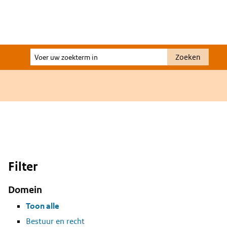
Voer
Zoeken
uw
zoekterm
in
Filter
Domein
Toon alle
Bestuur en recht