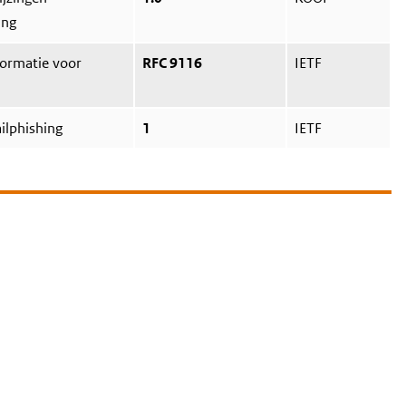
ing
formatie voor
RFC 9116
IETF
ilphishing
1
IETF