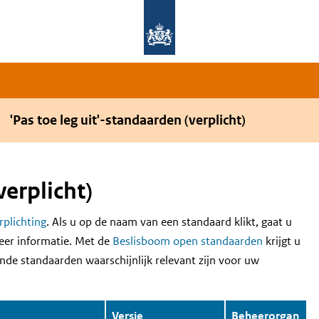
Overslaan en naar de hoofdnavigatie gaan
Overslaan en naar de inhoud gaan
'Pas toe leg uit'-standaarden (verplicht)
verplicht)
erplichting
. Als u op de naam van een standaard klikt, gaat u
eer informatie. Met de
Beslisboom open standaarden
krijgt u
nde standaarden waarschijnlijk relevant zijn voor uw
Versie
Beheerorgan