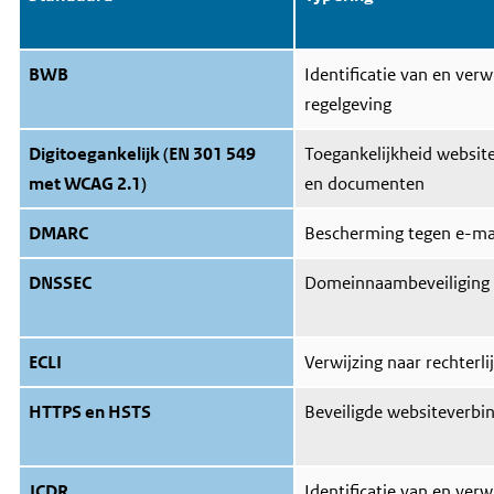
BWB
Identificatie van en verw
regelgeving
Digitoegankelijk (EN 301 549
Toegankelijkheid website
met WCAG 2.1)
en documenten
DMARC
Bescherming tegen e-ma
DNSSEC
Domeinnaambeveiliging
ECLI
Verwijzing naar rechterli
HTTPS en HSTS
Beveiligde websiteverbi
JCDR
Identificatie van en verw