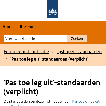
Skip
Overslaan en naar de hoofdnavigatie gaan
Overslaan en naar de inhoud gaan
links
Home
Menu
Voer
Zoeken
uw
zoekterm
Kruimelpad
Forum Standaardisatie
Lijst open standaarden
in
'Pas toe leg uit'-standaarden (verplicht)
'Pas toe leg uit'-standaarden
(verplicht)
De standaarden op deze lijst hebben een
'Pas toe of leg uit'-