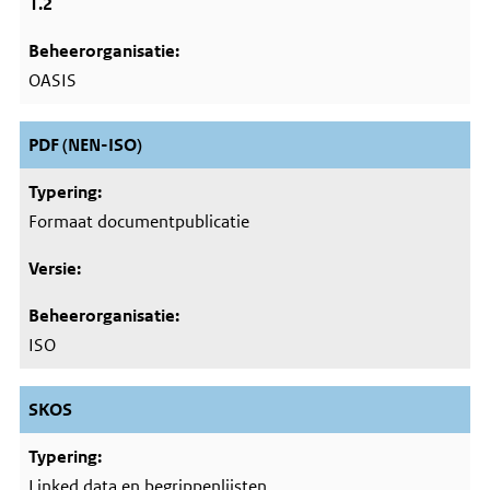
1.2
OASIS
PDF (NEN-ISO)
Formaat documentpublicatie
ISO
SKOS
Linked data en begrippenlijsten