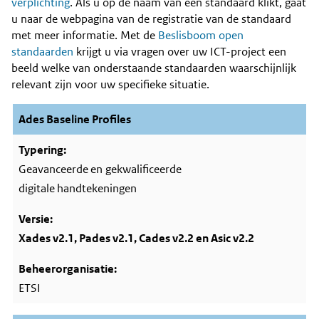
Content
verplichting
. Als u op de naam van een standaard klikt, gaat
u naar de webpagina van de registratie van de standaard
met meer informatie. Met de
Beslisboom open
standaarden
krijgt u via vragen over uw ICT-project een
beeld welke van onderstaande standaarden waarschijnlijk
relevant zijn voor uw specifieke situatie.
Ades Baseline Profiles
Geavanceerde en gekwalificeerde
digitale handtekeningen
Xades v2.1, Pades v2.1, Cades v2.2 en Asic v2.2
ETSI