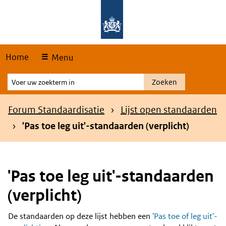
Skip
Overslaan en naar de hoofdnavigatie gaan
Overslaan en naar de inhoud gaan
links
Home
Menu
Voer
Zoeken
uw
zoekterm
Kruimelpad
Forum Standaardisatie
Lijst open standaarden
in
'Pas toe leg uit'-standaarden (verplicht)
'Pas toe leg uit'-standaarden
(verplicht)
De standaarden op deze lijst hebben een
'Pas toe of leg uit'-