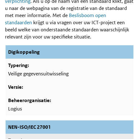
Content
verplichting
. Als u op de naam van een standaard klikt, gaat
u naar de webpagina van de registratie van de standaard
met meer informatie. Met de
Beslisboom open
standaarden
krijgt u via vragen over uw ICT-project een
beeld welke van onderstaande standaarden waarschijnlijk
relevant zijn voor uw specifieke situatie.
Digikoppeling
Veilige gegevensuitwisseling
Logius
NEN-ISO/IEC 27001