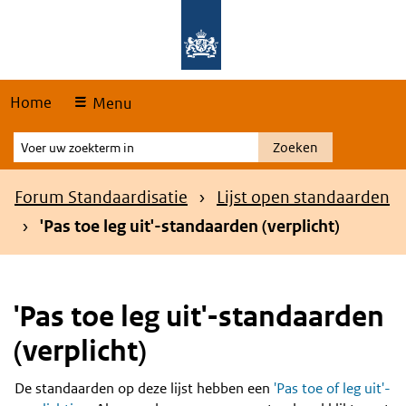
Skip
Overslaan en naar de hoofdnavigatie gaan
Overslaan en naar de inhoud gaan
links
Home
Menu
Voer
Zoeken
uw
zoekterm
Kruimelpad
Forum Standaardisatie
Lijst open standaarden
in
'Pas toe leg uit'-standaarden (verplicht)
'Pas toe leg uit'-standaarden
(verplicht)
De standaarden op deze lijst hebben een
'Pas toe of leg uit'-