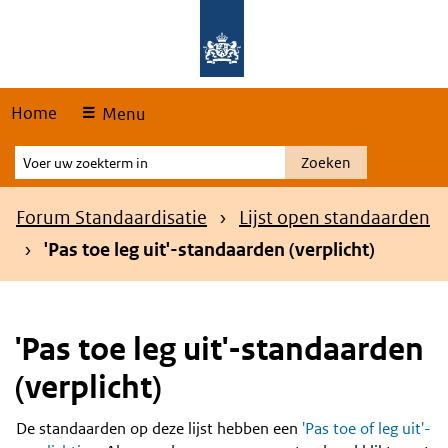
Skip
Overslaan en naar de hoofdnavigatie gaan
Overslaan en naar de inhoud gaan
links
Home
Menu
Voer
Zoeken
uw
zoekterm
Kruimelpad
Forum Standaardisatie
Lijst open standaarden
in
'Pas toe leg uit'-standaarden (verplicht)
'Pas toe leg uit'-standaarden
(verplicht)
De standaarden op deze lijst hebben een
'Pas toe of leg uit'-