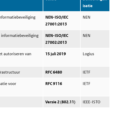
isatie
formatiebeveiliging
NEN-ISO/IEC
NEN
27001:2013
r informatiebeveiliging
NEN-ISO/IEC
NEN
27002:2013
et autoriseren van
15 juli 2019
Logius
frastructuur
RFC 6480
IETF
matie voor
RFC 9116
IETF
Versie 2 (802.11)
IEEE-ISTO