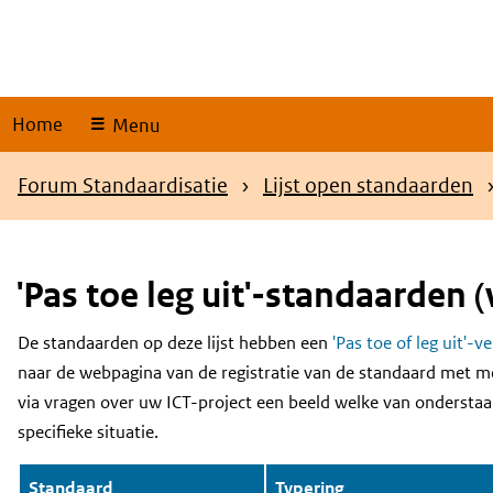
Skip
links
Home
Menu
Kruimelpad
Forum Standaardisatie
Lijst open standaarden
'Pas toe leg uit'-standaarden (
De standaarden op deze lijst hebben een
'Pas toe of leg uit'-v
Content
naar de webpagina van de registratie van de standaard met m
via vragen over uw ICT-project een beeld welke van onderstaa
specifieke situatie.
Standaard
Typering