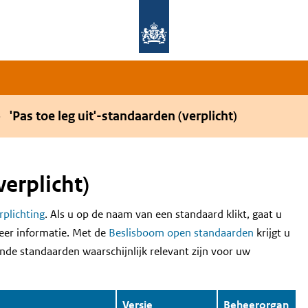
Overslaan en naar de hoofdnavigatie gaan
Overslaan en naar de inhoud gaan
'Pas toe leg uit'-standaarden (verplicht)
verplicht)
erplichting
. Als u op de naam van een standaard klikt, gaat u
eer informatie. Met de
Beslisboom open standaarden
krijgt u
nde standaarden waarschijnlijk relevant zijn voor uw
Versie
Beheerorgan