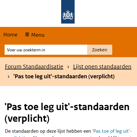
Skip
Overslaan en naar de hoofdnavigatie gaan
Overslaan en naar de inhoud gaan
links
Home
Menu
Voer
Zoeken
uw
zoekterm
Kruimelpad
Forum Standaardisatie
Lijst open standaarden
in
'Pas toe leg uit'-standaarden (verplicht)
'Pas toe leg uit'-standaarden
(verplicht)
De standaarden op deze lijst hebben een
'Pas toe of leg uit'-