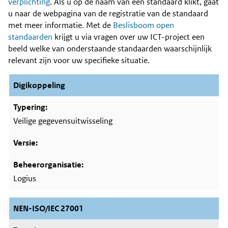
Content
verplichting
. Als u op de naam van een standaard klikt, gaat
u naar de webpagina van de registratie van de standaard
met meer informatie. Met de
Beslisboom open
standaarden
krijgt u via vragen over uw ICT-project een
beeld welke van onderstaande standaarden waarschijnlijk
relevant zijn voor uw specifieke situatie.
Digikoppeling
Veilige gegevensuitwisseling
Logius
NEN-ISO/IEC 27001