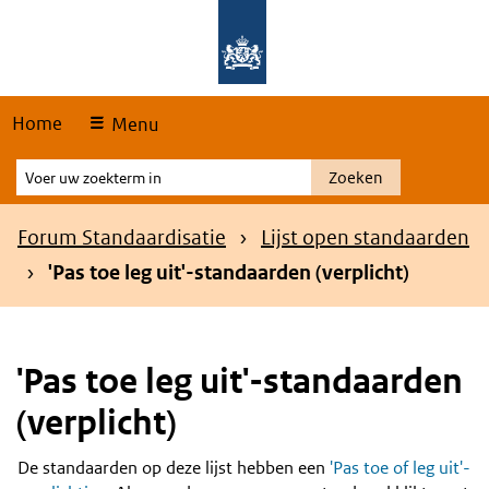
Skip
Overslaan en naar de hoofdnavigatie gaan
Overslaan en naar de inhoud gaan
links
Home
Menu
Voer
Zoeken
uw
zoekterm
Kruimelpad
Forum Standaardisatie
Lijst open standaarden
in
'Pas toe leg uit'-standaarden (verplicht)
'Pas toe leg uit'-standaarden
(verplicht)
De standaarden op deze lijst hebben een
'Pas toe of leg uit'-