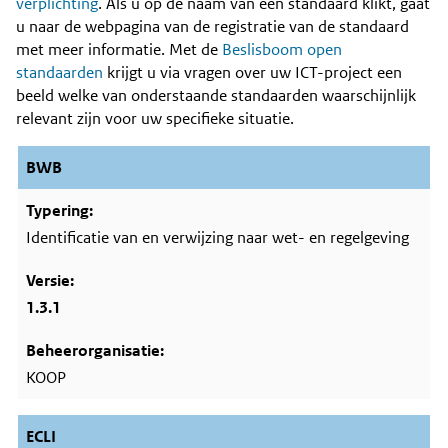
Content
verplichting
. Als u op de naam van een standaard klikt, gaat
u naar de webpagina van de registratie van de standaard
met meer informatie. Met de
Beslisboom open
standaarden
krijgt u via vragen over uw ICT-project een
beeld welke van onderstaande standaarden waarschijnlijk
relevant zijn voor uw specifieke situatie.
BWB
Identificatie van en verwijzing naar wet- en regelgeving
1.3.1
KOOP
ECLI