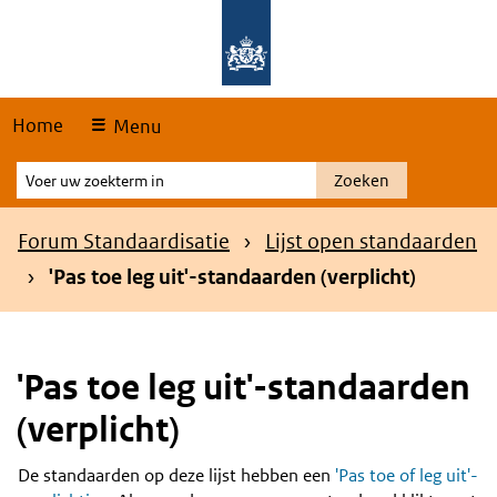
Skip
Overslaan en naar de hoofdnavigatie gaan
Overslaan en naar de inhoud gaan
links
Home
Menu
Voer
Zoeken
uw
zoekterm
Kruimelpad
Forum Standaardisatie
Lijst open standaarden
in
'Pas toe leg uit'-standaarden (verplicht)
'Pas toe leg uit'-standaarden
(verplicht)
De standaarden op deze lijst hebben een
'Pas toe of leg uit'-