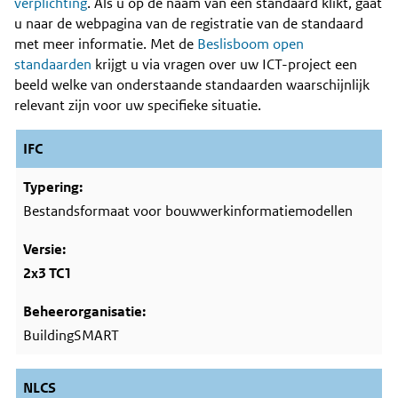
Content
verplichting
. Als u op de naam van een standaard klikt, gaat
u naar de webpagina van de registratie van de standaard
met meer informatie. Met de
Beslisboom open
standaarden
krijgt u via vragen over uw ICT-project een
beeld welke van onderstaande standaarden waarschijnlijk
relevant zijn voor uw specifieke situatie.
IFC
Bestandsformaat voor bouwwerkinformatiemodellen
2x3 TC1
BuildingSMART
NLCS