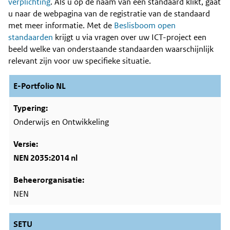
Content
verplichting
. Als u op de naam van een standaard klikt, gaat
u naar de webpagina van de registratie van de standaard
met meer informatie. Met de
Beslisboom open
standaarden
krijgt u via vragen over uw ICT-project een
beeld welke van onderstaande standaarden waarschijnlijk
relevant zijn voor uw specifieke situatie.
E-Portfolio NL
Onderwijs en Ontwikkeling
NEN 2035:2014 nl
NEN
SETU