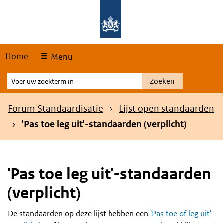
Skip
Overslaan en naar de hoofdnavigatie gaan
Overslaan en naar de inhoud gaan
links
Home
Menu
Voer
Zoeken
uw
zoekterm
Kruimelpad
Forum Standaardisatie
Lijst open standaarden
in
'Pas toe leg uit'-standaarden (verplicht)
'Pas toe leg uit'-standaarden
(verplicht)
De standaarden op deze lijst hebben een
'Pas toe of leg uit'-