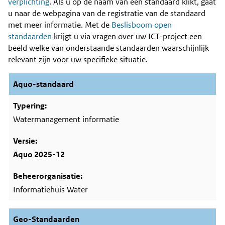
Content
verplichting
. Als u op de naam van een standaard klikt, gaat
u naar de webpagina van de registratie van de standaard
met meer informatie. Met de
Beslisboom open
standaarden
krijgt u via vragen over uw ICT-project een
beeld welke van onderstaande standaarden waarschijnlijk
relevant zijn voor uw specifieke situatie.
Aquo-standaard
Watermanagement informatie
Aquo 2025-12
Informatiehuis Water
Geo-Standaarden