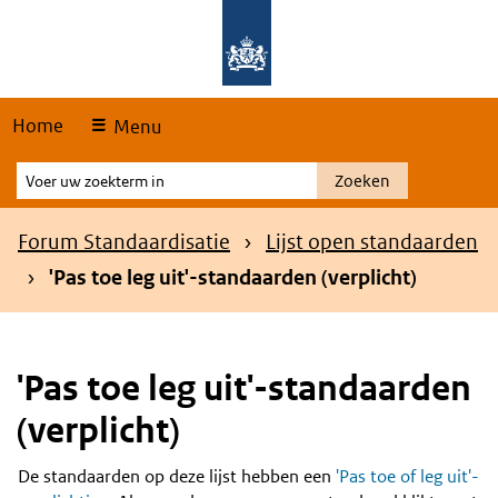
Skip
Overslaan en naar de hoofdnavigatie gaan
Overslaan en naar de inhoud gaan
links
Home
Menu
Voer
Zoeken
uw
zoekterm
Kruimelpad
Forum Standaardisatie
Lijst open standaarden
in
'Pas toe leg uit'-standaarden (verplicht)
'Pas toe leg uit'-standaarden
(verplicht)
De standaarden op deze lijst hebben een
'Pas toe of leg uit'-