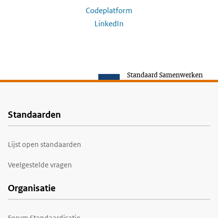
Codeplatform
LinkedIn
Standaard Samenwerken
Standaarden
Voet
Lijst open standaarden
Veelgestelde vragen
Organisatie
Forum Standaardisatie