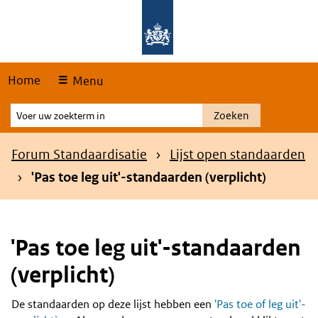
Skip
Overslaan en naar de hoofdnavigatie gaan
Overslaan en naar de inhoud gaan
links
Home
Menu
Voer
Zoeken
uw
zoekterm
Kruimelpad
Forum Standaardisatie
Lijst open standaarden
in
'Pas toe leg uit'-standaarden (verplicht)
'Pas toe leg uit'-standaarden
(verplicht)
De standaarden op deze lijst hebben een
'Pas toe of leg uit'-