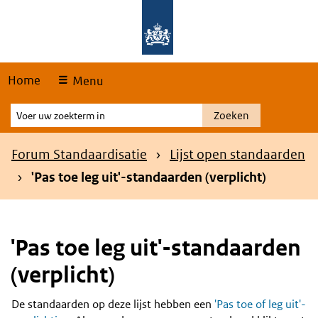
Skip
Overslaan en naar de hoofdnavigatie gaan
Overslaan en naar de inhoud gaan
links
Home
Menu
Voer
Zoeken
uw
zoekterm
Kruimelpad
Forum Standaardisatie
Lijst open standaarden
in
'Pas toe leg uit'-standaarden (verplicht)
'Pas toe leg uit'-standaarden
(verplicht)
De standaarden op deze lijst hebben een
'Pas toe of leg uit'-