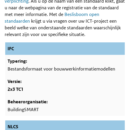
Content
verplichting
. Als u op de naam van een standaard klikt, gaat
u naar de webpagina van de registratie van de standaard
met meer informatie. Met de
Beslisboom open
standaarden
krijgt u via vragen over uw ICT-project een
beeld welke van onderstaande standaarden waarschijnlijk
relevant zijn voor uw specifieke situatie.
IFC
Bestandsformaat voor bouwwerkinformatiemodellen
2x3 TC1
BuildingSMART
NLCS