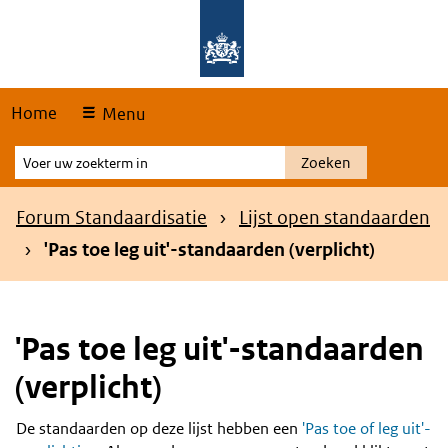
Skip
Overslaan en naar de hoofdnavigatie gaan
Overslaan en naar de inhoud gaan
links
Home
Menu
Voer
Zoeken
uw
zoekterm
Kruimelpad
Forum Standaardisatie
Lijst open standaarden
in
'Pas toe leg uit'-standaarden (verplicht)
'Pas toe leg uit'-standaarden
(verplicht)
De standaarden op deze lijst hebben een
'Pas toe of leg uit'-