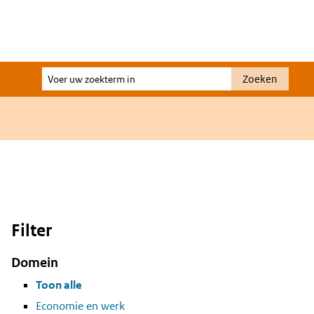
Voer
Zoeken
uw
zoekterm
in
Filter
Domein
Toon alle
Economie en werk