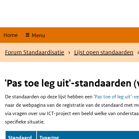
Skip
links
Home
Menu
Kruimelpad
Forum Standaardisatie
Lijst open standaarden
'Pas toe leg uit'-standaarden (
De standaarden op deze lijst hebben een
'Pas toe of leg uit'-v
Content
naar de webpagina van de registratie van de standaard met m
via vragen over uw ICT-project een beeld welke van onderstaa
specifieke situatie.
Standaard
Typering