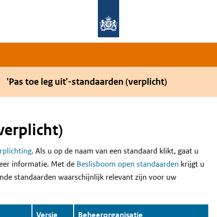
Overslaan en naar de hoofdnavigatie gaan
Overslaan en naar de inhoud gaan
'Pas toe leg uit'-standaarden (verplicht)
verplicht)
erplichting
. Als u op de naam van een standaard klikt, gaat u
eer informatie. Met de
Beslisboom open standaarden
krijgt u
nde standaarden waarschijnlijk relevant zijn voor uw
Versie
Beheerorganisatie