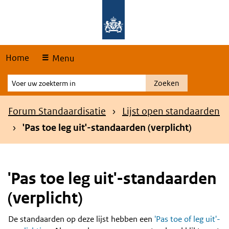
Skip
Overslaan en naar de hoofdnavigatie gaan
Overslaan en naar de inhoud gaan
links
Home
Menu
Voer
Zoeken
uw
zoekterm
Kruimelpad
Forum Standaardisatie
Lijst open standaarden
in
'Pas toe leg uit'-standaarden (verplicht)
'Pas toe leg uit'-standaarden
(verplicht)
De standaarden op deze lijst hebben een
'Pas toe of leg uit'-