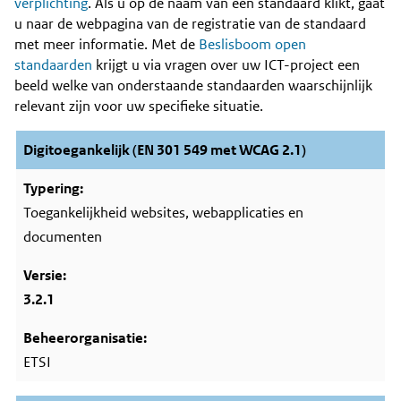
Content
verplichting
. Als u op de naam van een standaard klikt, gaat
u naar de webpagina van de registratie van de standaard
met meer informatie. Met de
Beslisboom open
standaarden
krijgt u via vragen over uw ICT-project een
beeld welke van onderstaande standaarden waarschijnlijk
relevant zijn voor uw specifieke situatie.
Digitoegankelijk (EN 301 549 met WCAG 2.1)
Toegankelijkheid websites, webapplicaties en
documenten
3.2.1
ETSI