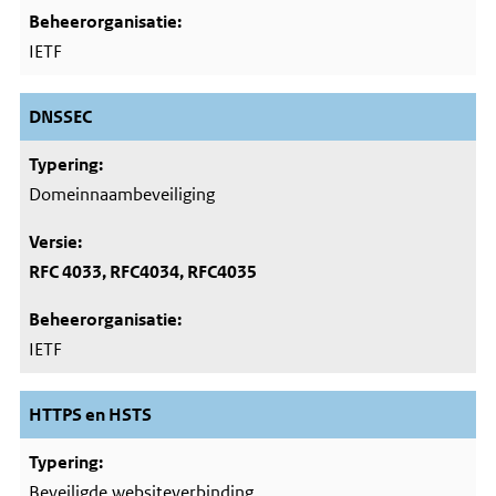
IETF
DNSSEC
Domeinnaambeveiliging
RFC 4033, RFC4034, RFC4035
IETF
HTTPS en HSTS
Beveiligde websiteverbinding