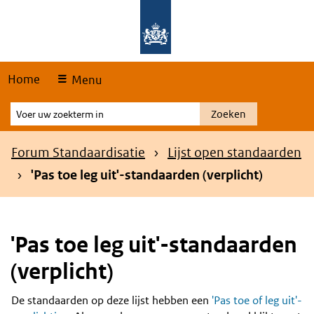
Skip
Overslaan en naar de hoofdnavigatie gaan
Overslaan en naar de inhoud gaan
links
Home
Menu
Voer
Zoeken
uw
zoekterm
Kruimelpad
Forum Standaardisatie
Lijst open standaarden
in
'Pas toe leg uit'-standaarden (verplicht)
'Pas toe leg uit'-standaarden
(verplicht)
De standaarden op deze lijst hebben een
'Pas toe of leg uit'-