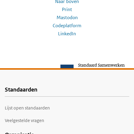
Naar boven
Print
Mastodon
Codeplatform
LinkedIn
Standaard Samenwerken
Standaarden
Voet
Lijst open standaarden
Veelgestelde vragen