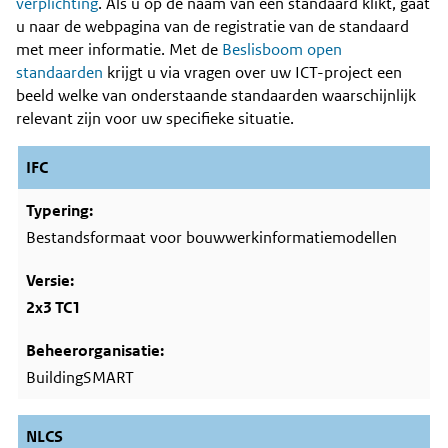
Content
verplichting
. Als u op de naam van een standaard klikt, gaat
u naar de webpagina van de registratie van de standaard
met meer informatie. Met de
Beslisboom open
standaarden
krijgt u via vragen over uw ICT-project een
beeld welke van onderstaande standaarden waarschijnlijk
relevant zijn voor uw specifieke situatie.
IFC
Bestandsformaat voor bouwwerkinformatiemodellen
2x3 TC1
BuildingSMART
NLCS