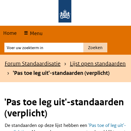
Skip
Overslaan en naar de hoofdnavigatie gaan
Overslaan en naar de inhoud gaan
links
Home
Menu
Voer
Zoeken
uw
zoekterm
Kruimelpad
Forum Standaardisatie
Lijst open standaarden
in
'Pas toe leg uit'-standaarden (verplicht)
'Pas toe leg uit'-standaarden
(verplicht)
De standaarden op deze lijst hebben een
'Pas toe of leg uit'-