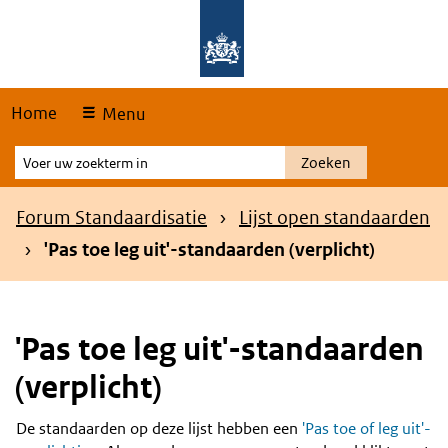
Skip
Overslaan en naar de hoofdnavigatie gaan
Overslaan en naar de inhoud gaan
links
Home
Menu
Voer
Zoeken
uw
zoekterm
Kruimelpad
Forum Standaardisatie
Lijst open standaarden
in
'Pas toe leg uit'-standaarden (verplicht)
'Pas toe leg uit'-standaarden
(verplicht)
De standaarden op deze lijst hebben een
'Pas toe of leg uit'-