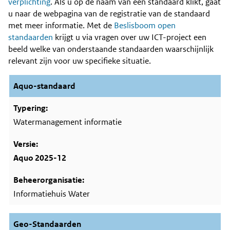
Content
verplichting
. Als u op de naam van een standaard klikt, gaat
u naar de webpagina van de registratie van de standaard
met meer informatie. Met de
Beslisboom open
standaarden
krijgt u via vragen over uw ICT-project een
beeld welke van onderstaande standaarden waarschijnlijk
relevant zijn voor uw specifieke situatie.
Aquo-standaard
Watermanagement informatie
Aquo 2025-12
Informatiehuis Water
Geo-Standaarden