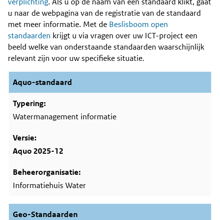
Content
verplichting
. Als u op de naam van een standaard klikt, gaat
u naar de webpagina van de registratie van de standaard
met meer informatie. Met de
Beslisboom open
standaarden
krijgt u via vragen over uw ICT-project een
beeld welke van onderstaande standaarden waarschijnlijk
relevant zijn voor uw specifieke situatie.
Aquo-standaard
Watermanagement informatie
Aquo 2025-12
Informatiehuis Water
Geo-Standaarden