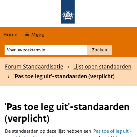
Skip
Overslaan en naar de hoofdnavigatie gaan
Overslaan en naar de inhoud gaan
links
Home
Menu
Voer
Zoeken
uw
zoekterm
Kruimelpad
Forum Standaardisatie
Lijst open standaarden
in
'Pas toe leg uit'-standaarden (verplicht)
'Pas toe leg uit'-standaarden
(verplicht)
De standaarden op deze lijst hebben een
'Pas toe of leg uit'-