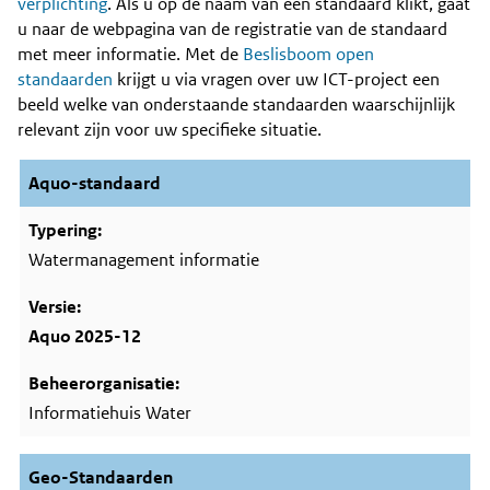
Content
verplichting
. Als u op de naam van een standaard klikt, gaat
u naar de webpagina van de registratie van de standaard
met meer informatie. Met de
Beslisboom open
standaarden
krijgt u via vragen over uw ICT-project een
beeld welke van onderstaande standaarden waarschijnlijk
relevant zijn voor uw specifieke situatie.
Aquo-standaard
Watermanagement informatie
Aquo 2025-12
Informatiehuis Water
Geo-Standaarden