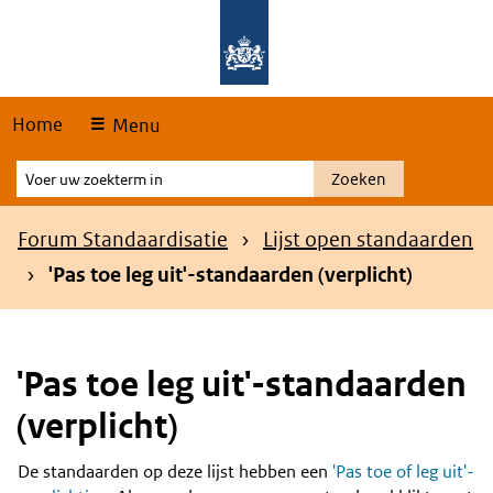
Skip
Overslaan en naar de hoofdnavigatie gaan
Overslaan en naar de inhoud gaan
links
Home
Menu
Voer
Zoeken
uw
zoekterm
Kruimelpad
Forum Standaardisatie
Lijst open standaarden
in
'Pas toe leg uit'-standaarden (verplicht)
'Pas toe leg uit'-standaarden
(verplicht)
De standaarden op deze lijst hebben een
'Pas toe of leg uit'-