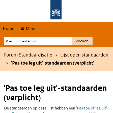
Skip
Overslaan en naar de hoofdnavigatie gaan
Overslaan en naar de inhoud gaan
links
Home
Menu
Voer
Zoeken
uw
zoekterm
Kruimelpad
Forum Standaardisatie
Lijst open standaarden
in
'Pas toe leg uit'-standaarden (verplicht)
'Pas toe leg uit'-standaarden
(verplicht)
De standaarden op deze lijst hebben een
'Pas toe of leg uit'-