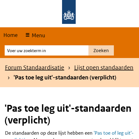
Skip
Overslaan en naar de hoofdnavigatie gaan
Overslaan en naar de inhoud gaan
links
Home
Menu
Voer
Zoeken
uw
zoekterm
Kruimelpad
Forum Standaardisatie
Lijst open standaarden
in
'Pas toe leg uit'-standaarden (verplicht)
'Pas toe leg uit'-standaarden
(verplicht)
De standaarden op deze lijst hebben een
'Pas toe of leg uit'-