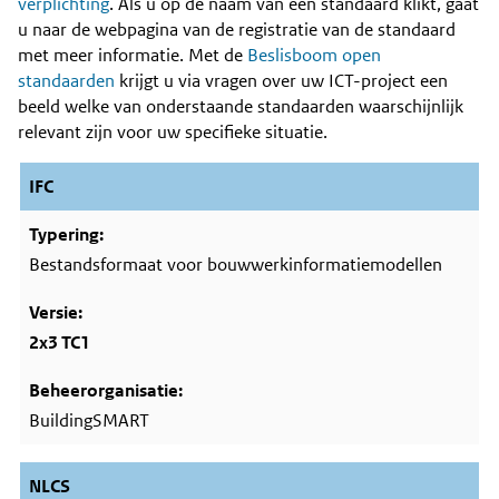
Content
verplichting
. Als u op de naam van een standaard klikt, gaat
u naar de webpagina van de registratie van de standaard
met meer informatie. Met de
Beslisboom open
standaarden
krijgt u via vragen over uw ICT-project een
beeld welke van onderstaande standaarden waarschijnlijk
relevant zijn voor uw specifieke situatie.
IFC
Bestandsformaat voor bouwwerkinformatiemodellen
2x3 TC1
BuildingSMART
NLCS