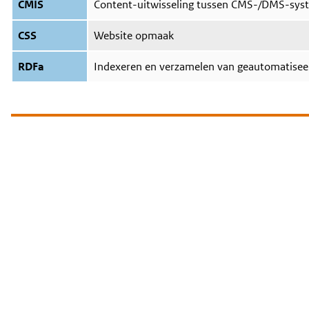
CMIS
Content-uitwisseling tussen CMS-/DMS-sys
CSS
Website opmaak
RDFa
Indexeren en verzamelen van geautomatisee