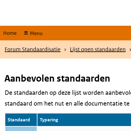
Skip
links
Home
Menu
Kruimelpad
Forum Standaardisatie
Lijst open standaarden
Aanbevolen standaarden
De standaarden op deze lijst worden aanbevol
Content
standaard om het nut en alle documentatie te be
Standaard
Typering