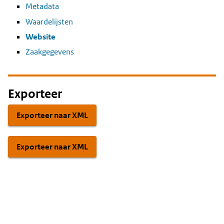
Metadata
Waardelijsten
Website
Zaakgegevens
Exporteer
Exporteer naar XML
Exporteer naar XML