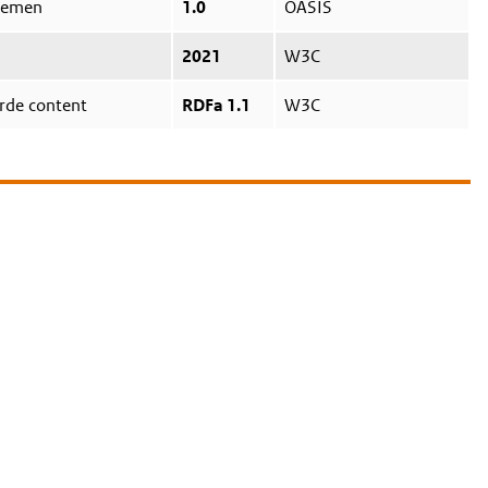
temen
1.0
OASIS
2021
W3C
rde content
RDFa 1.1
W3C