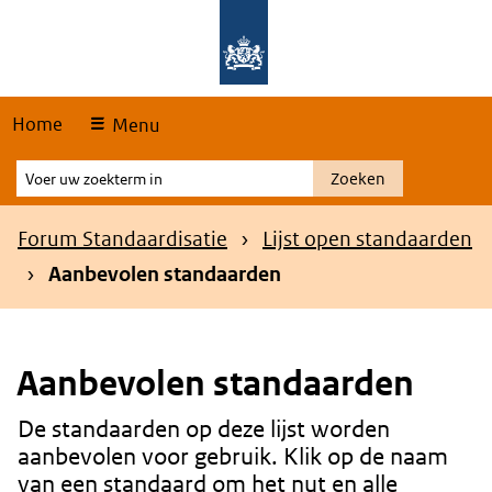
Skip
Overslaan en naar de hoofdnavigatie gaan
Overslaan en naar de inhoud gaan
links
Home
Menu
Voer
Zoeken
uw
zoekterm
Kruimelpad
Forum Standaardisatie
Lijst open standaarden
in
Aanbevolen standaarden
Aanbevolen standaarden
De standaarden op deze lijst worden
Content
aanbevolen voor gebruik. Klik op de naam
van een standaard om het nut en alle