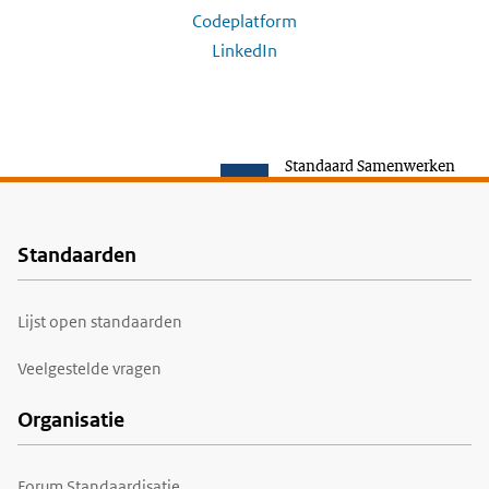
Codeplatform
LinkedIn
Standaard Samenwerken
Standaarden
Voet
Lijst open standaarden
Veelgestelde vragen
Organisatie
Forum Standaardisatie