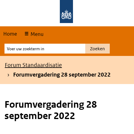
Skip
Overslaan en naar de hoofdnavigatie gaan
Overslaan en naar de inhoud gaan
links
Home
Menu
Voer
Zoeken
uw
zoekterm
Kruimelpad
Forum Standaardisatie
in
Forumvergadering 28 september 2022
Forumvergadering 28
september 2022