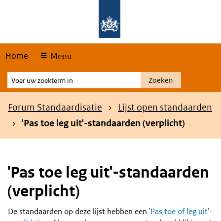
Skip
Overslaan en naar de hoofdnavigatie gaan
Overslaan en naar de inhoud gaan
links
Home
Menu
Voer
Zoeken
uw
zoekterm
Kruimelpad
Forum Standaardisatie
Lijst open standaarden
in
'Pas toe leg uit'-standaarden (verplicht)
'Pas toe leg uit'-standaarden
(verplicht)
De standaarden op deze lijst hebben een
'Pas toe of leg uit'-