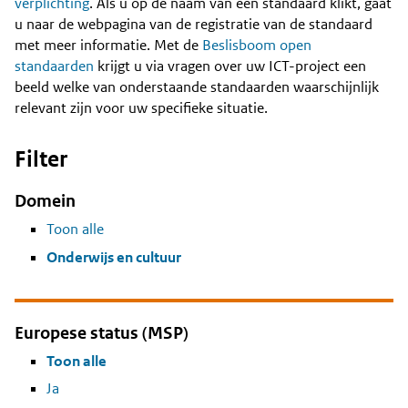
Content
verplichting
. Als u op de naam van een standaard klikt, gaat
u naar de webpagina van de registratie van de standaard
met meer informatie. Met de
Beslisboom open
standaarden
krijgt u via vragen over uw ICT-project een
beeld welke van onderstaande standaarden waarschijnlijk
relevant zijn voor uw specifieke situatie.
Filter
Domein
Toon alle
Onderwijs en cultuur
Europese status (MSP)
Toon alle
Ja