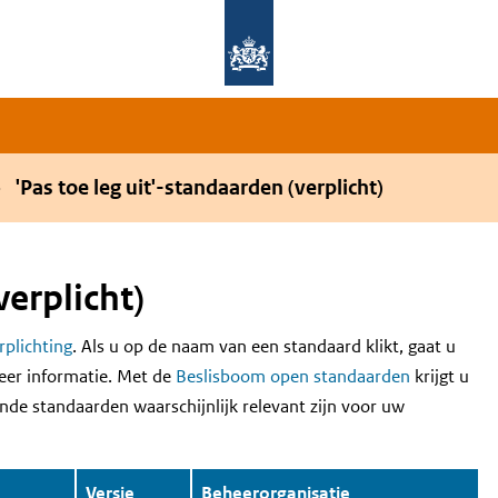
Overslaan en naar de hoofdnavigatie gaan
Overslaan en naar de inhoud gaan
'Pas toe leg uit'-standaarden (verplicht)
verplicht)
erplichting
. Als u op de naam van een standaard klikt, gaat u
eer informatie. Met de
Beslisboom open standaarden
krijgt u
nde standaarden waarschijnlijk relevant zijn voor uw
Versie
Beheerorganisatie