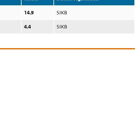
14.9
SIKB
4.4
SIKB