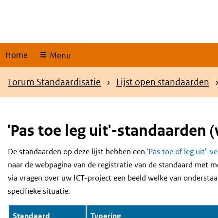
Skip
links
Home
Menu
Kruimelpad
Forum Standaardisatie
Lijst open standaarden
'Pas toe leg uit'-standaarden (
De standaarden op deze lijst hebben een
'Pas toe of leg uit'-v
Content
naar de webpagina van de registratie van de standaard met m
via vragen over uw ICT-project een beeld welke van onderstaa
specifieke situatie.
Standaard
Typering