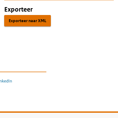
Exporteer
Exporteer naar XML
inkedIn