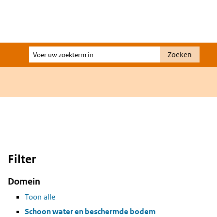
Voer
Zoeken
uw
zoekterm
in
Filter
Domein
Toon alle
Schoon water en beschermde bodem