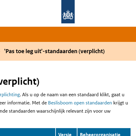
Overslaan en naar de hoofdnavigatie gaan
Overslaan en naar de inhoud gaan
'Pas toe leg uit'-standaarden (verplicht)
verplicht)
erplichting
. Als u op de naam van een standaard klikt, gaat u
eer informatie. Met de
Beslisboom open standaarden
krijgt u
nde standaarden waarschijnlijk relevant zijn voor uw
Versie
Beheerorganisatie