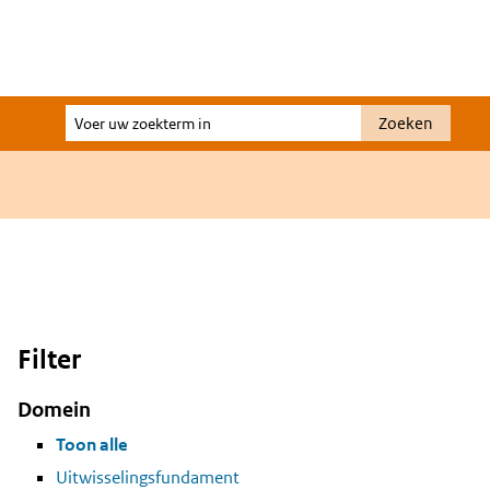
Voer
Zoeken
uw
zoekterm
in
Filter
Domein
Toon alle
Uitwisselingsfundament