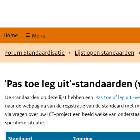
Skip
links
Home
Menu
Kruimelpad
Forum Standaardisatie
Lijst open standaarden
'Pas toe leg uit'-standaarden (
De standaarden op deze lijst hebben een
'Pas toe of leg uit'-v
Content
naar de webpagina van de registratie van de standaard met m
via vragen over uw ICT-project een beeld welke van onderstaa
specifieke situatie.
Standaard
Typering