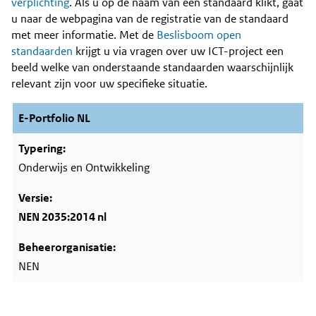
Content
verplichting
. Als u op de naam van een standaard klikt, gaat
u naar de webpagina van de registratie van de standaard
met meer informatie. Met de
Beslisboom open
standaarden
krijgt u via vragen over uw ICT-project een
beeld welke van onderstaande standaarden waarschijnlijk
relevant zijn voor uw specifieke situatie.
E-Portfolio NL
Onderwijs en Ontwikkeling
NEN 2035:2014 nl
NEN