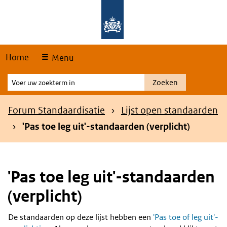
Skip
Overslaan en naar de hoofdnavigatie gaan
Overslaan en naar de inhoud gaan
links
Home
Menu
Voer
Zoeken
uw
zoekterm
Kruimelpad
Forum Standaardisatie
Lijst open standaarden
in
'Pas toe leg uit'-standaarden (verplicht)
'Pas toe leg uit'-standaarden
(verplicht)
De standaarden op deze lijst hebben een
'Pas toe of leg uit'-