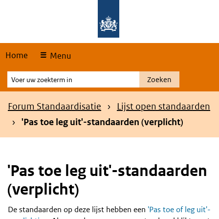
Skip
Overslaan en naar de hoofdnavigatie gaan
Overslaan en naar de inhoud gaan
links
Home
Menu
Voer
Zoeken
uw
zoekterm
Kruimelpad
Forum Standaardisatie
Lijst open standaarden
in
'Pas toe leg uit'-standaarden (verplicht)
'Pas toe leg uit'-standaarden
(verplicht)
De standaarden op deze lijst hebben een
'Pas toe of leg uit'-