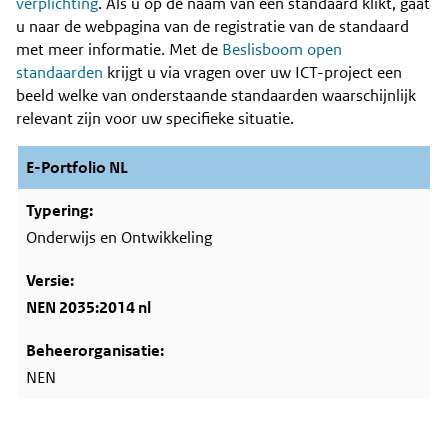
Content
verplichting
. Als u op de naam van een standaard klikt, gaat
u naar de webpagina van de registratie van de standaard
met meer informatie. Met de
Beslisboom open
standaarden
krijgt u via vragen over uw ICT-project een
beeld welke van onderstaande standaarden waarschijnlijk
relevant zijn voor uw specifieke situatie.
E-Portfolio NL
Onderwijs en Ontwikkeling
NEN 2035:2014 nl
NEN