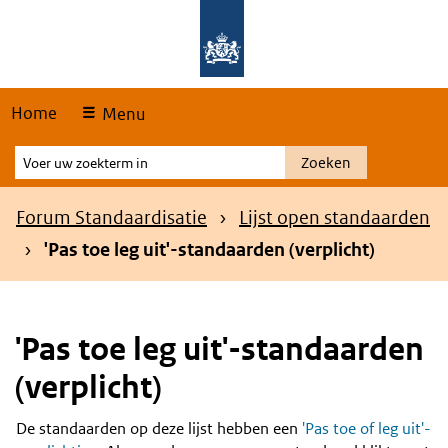
Skip
Overslaan en naar de hoofdnavigatie gaan
Overslaan en naar de inhoud gaan
links
Home
Menu
Voer
Zoeken
uw
zoekterm
Kruimelpad
Forum Standaardisatie
Lijst open standaarden
in
'Pas toe leg uit'-standaarden (verplicht)
'Pas toe leg uit'-standaarden
(verplicht)
De standaarden op deze lijst hebben een
'Pas toe of leg uit'-