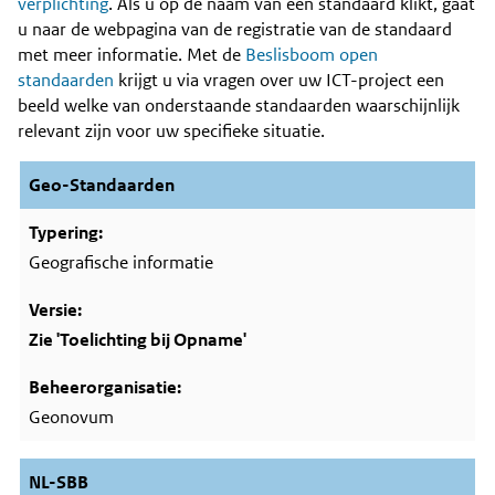
Content
verplichting
. Als u op de naam van een standaard klikt, gaat
u naar de webpagina van de registratie van de standaard
met meer informatie. Met de
Beslisboom open
standaarden
krijgt u via vragen over uw ICT-project een
beeld welke van onderstaande standaarden waarschijnlijk
relevant zijn voor uw specifieke situatie.
Geo-Standaarden
Geografische informatie
Zie 'Toelichting bij Opname'
Geonovum
NL-SBB