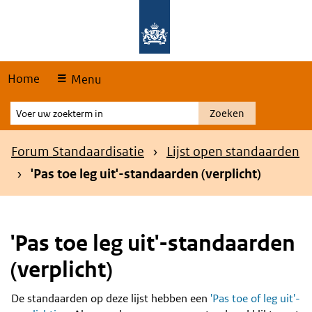
Skip
Overslaan en naar de hoofdnavigatie gaan
Overslaan en naar de inhoud gaan
links
Home
Menu
Voer
Zoeken
uw
zoekterm
Kruimelpad
Forum Standaardisatie
Lijst open standaarden
in
'Pas toe leg uit'-standaarden (verplicht)
'Pas toe leg uit'-standaarden
(verplicht)
De standaarden op deze lijst hebben een
'Pas toe of leg uit'-