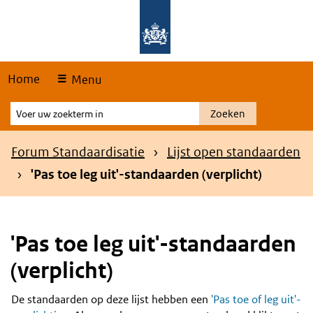
Skip
Overslaan en naar de hoofdnavigatie gaan
Overslaan en naar de inhoud gaan
links
Home
Menu
Voer
Zoeken
uw
zoekterm
Kruimelpad
Forum Standaardisatie
Lijst open standaarden
in
'Pas toe leg uit'-standaarden (verplicht)
'Pas toe leg uit'-standaarden
(verplicht)
De standaarden op deze lijst hebben een
'Pas toe of leg uit'-