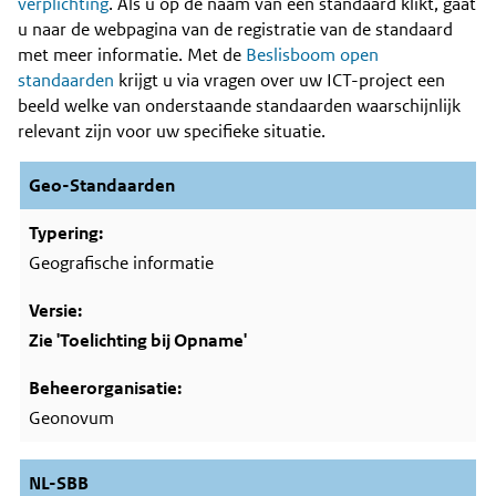
Content
verplichting
. Als u op de naam van een standaard klikt, gaat
u naar de webpagina van de registratie van de standaard
met meer informatie. Met de
Beslisboom open
standaarden
krijgt u via vragen over uw ICT-project een
beeld welke van onderstaande standaarden waarschijnlijk
relevant zijn voor uw specifieke situatie.
Geo-Standaarden
Geografische informatie
Zie 'Toelichting bij Opname'
Geonovum
NL-SBB