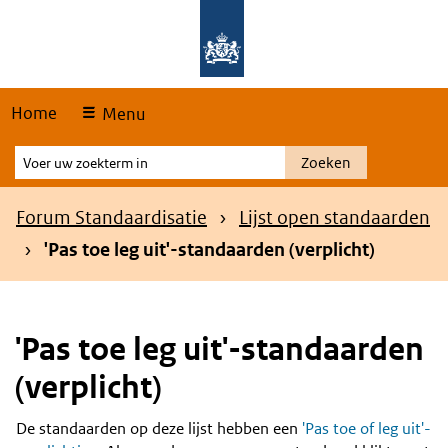
Skip
Overslaan en naar de hoofdnavigatie gaan
Overslaan en naar de inhoud gaan
links
Home
Menu
Voer
Zoeken
uw
zoekterm
Kruimelpad
Forum Standaardisatie
Lijst open standaarden
in
'Pas toe leg uit'-standaarden (verplicht)
'Pas toe leg uit'-standaarden
(verplicht)
De standaarden op deze lijst hebben een
'Pas toe of leg uit'-