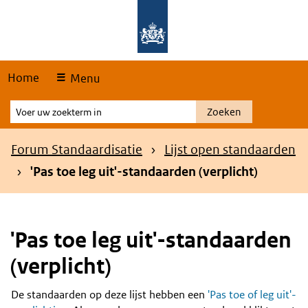
Skip
Overslaan en naar de hoofdnavigatie gaan
Overslaan en naar de inhoud gaan
links
Home
Menu
Voer
Zoeken
uw
zoekterm
Kruimelpad
Forum Standaardisatie
Lijst open standaarden
in
'Pas toe leg uit'-standaarden (verplicht)
'Pas toe leg uit'-standaarden
(verplicht)
De standaarden op deze lijst hebben een
'Pas toe of leg uit'-