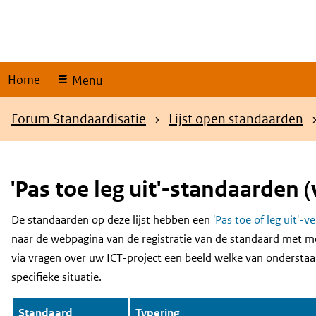
Skip
links
Home
Menu
Kruimelpad
Forum Standaardisatie
Lijst open standaarden
'Pas toe leg uit'-standaarden (
De standaarden op deze lijst hebben een
'Pas toe of leg uit'-v
Content
naar de webpagina van de registratie van de standaard met m
via vragen over uw ICT-project een beeld welke van onderstaa
specifieke situatie.
Standaard
Typering