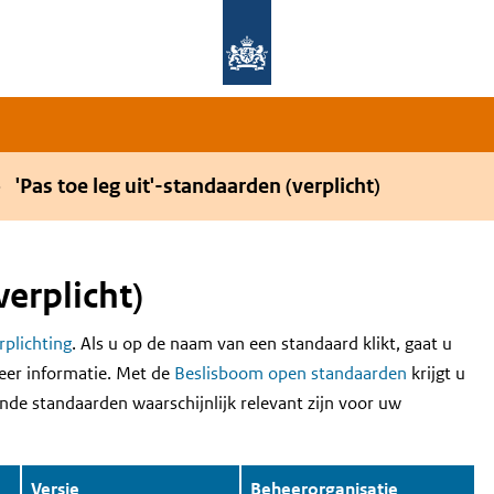
Overslaan en naar de hoofdnavigatie gaan
Overslaan en naar de inhoud gaan
'Pas toe leg uit'-standaarden (verplicht)
verplicht)
erplichting
. Als u op de naam van een standaard klikt, gaat u
eer informatie. Met de
Beslisboom open standaarden
krijgt u
nde standaarden waarschijnlijk relevant zijn voor uw
Versie
Beheerorganisatie