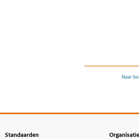
Naar bo
Standaarden
Organisati
Voet