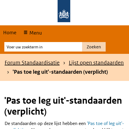
Skip
Overslaan en naar de hoofdnavigatie gaan
Overslaan en naar de inhoud gaan
links
Home
Menu
Voer
Zoeken
uw
zoekterm
Kruimelpad
Forum Standaardisatie
Lijst open standaarden
in
'Pas toe leg uit'-standaarden (verplicht)
'Pas toe leg uit'-standaarden
(verplicht)
De standaarden op deze lijst hebben een
'Pas toe of leg uit'-