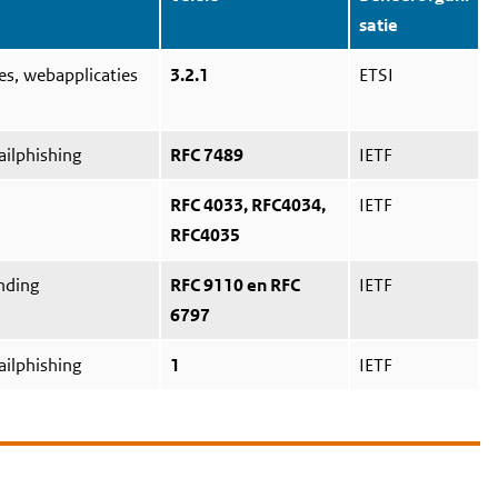
satie
es, webapplicaties
3.2.1
ETSI
ilphishing
RFC 7489
IETF
RFC 4033, RFC4034,
IETF
RFC4035
nding
RFC 9110 en RFC
IETF
6797
ilphishing
1
IETF