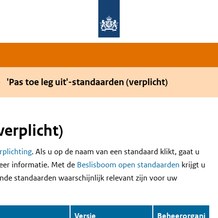
Overslaan en naar de hoofdnavigatie gaan
Overslaan en naar de inhoud gaan
'Pas toe leg uit'-standaarden (verplicht)
verplicht)
erplichting
. Als u op de naam van een standaard klikt, gaat u
eer informatie. Met de
Beslisboom open standaarden
krijgt u
nde standaarden waarschijnlijk relevant zijn voor uw
Versie
Beheerorgani