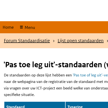
Skip
links
Home
Menu
Kruimelpad
Forum Standaardisatie
Lijst open standaarden
'Pas toe leg uit'-standaarden (
De standaarden op deze lijst hebben een
'Pas toe of leg uit'-v
Content
naar de webpagina van de registratie van de standaard met m
via vragen over uw ICT-project een beeld welke van onderstaa
specifieke situatie.
Standaard
Typering