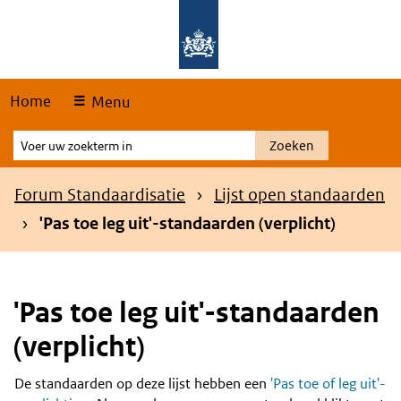
Skip
Overslaan en naar de hoofdnavigatie gaan
Overslaan en naar de inhoud gaan
links
Home
Menu
Voer
Zoeken
uw
zoekterm
Kruimelpad
Forum Standaardisatie
Lijst open standaarden
in
'Pas toe leg uit'-standaarden (verplicht)
'Pas toe leg uit'-standaarden
(verplicht)
De standaarden op deze lijst hebben een
'Pas toe of leg uit'-