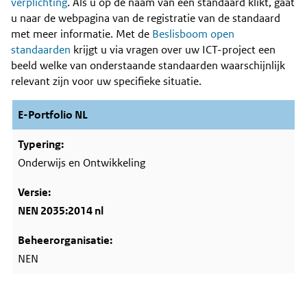
Content
verplichting
. Als u op de naam van een standaard klikt, gaat
u naar de webpagina van de registratie van de standaard
met meer informatie. Met de
Beslisboom open
standaarden
krijgt u via vragen over uw ICT-project een
beeld welke van onderstaande standaarden waarschijnlijk
relevant zijn voor uw specifieke situatie.
E-Portfolio NL
Onderwijs en Ontwikkeling
NEN 2035:2014 nl
NEN