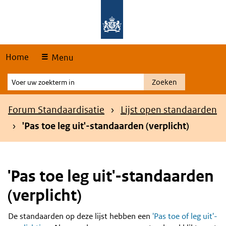
Skip
Overslaan en naar de hoofdnavigatie gaan
Overslaan en naar de inhoud gaan
links
Home
Menu
Voer
Zoeken
uw
zoekterm
Kruimelpad
Forum Standaardisatie
Lijst open standaarden
in
'Pas toe leg uit'-standaarden (verplicht)
'Pas toe leg uit'-standaarden
(verplicht)
De standaarden op deze lijst hebben een
'Pas toe of leg uit'-