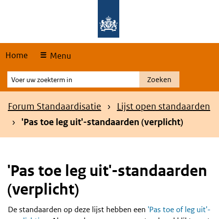
Skip
Overslaan en naar de hoofdnavigatie gaan
Overslaan en naar de inhoud gaan
links
Home
Menu
Voer
Zoeken
uw
zoekterm
Kruimelpad
Forum Standaardisatie
Lijst open standaarden
in
'Pas toe leg uit'-standaarden (verplicht)
'Pas toe leg uit'-standaarden
(verplicht)
De standaarden op deze lijst hebben een
'Pas toe of leg uit'-