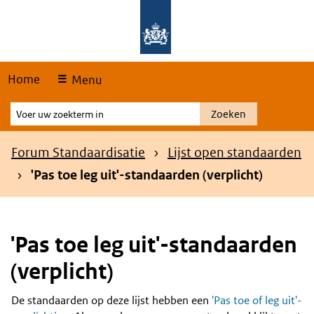
Skip
Overslaan en naar de hoofdnavigatie gaan
Overslaan en naar de inhoud gaan
links
Home
Menu
Voer
Zoeken
uw
zoekterm
Kruimelpad
Forum Standaardisatie
Lijst open standaarden
in
'Pas toe leg uit'-standaarden (verplicht)
'Pas toe leg uit'-standaarden
(verplicht)
De standaarden op deze lijst hebben een
'Pas toe of leg uit'-