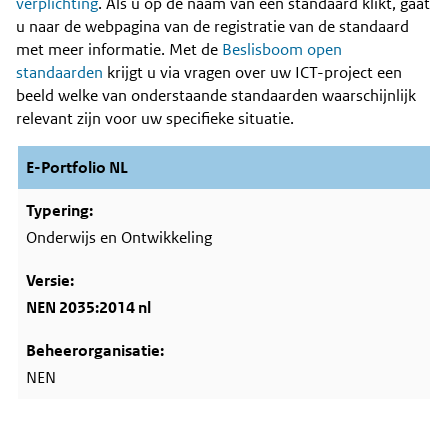
Content
verplichting
. Als u op de naam van een standaard klikt, gaat
u naar de webpagina van de registratie van de standaard
met meer informatie. Met de
Beslisboom open
standaarden
krijgt u via vragen over uw ICT-project een
beeld welke van onderstaande standaarden waarschijnlijk
relevant zijn voor uw specifieke situatie.
E-Portfolio NL
Onderwijs en Ontwikkeling
NEN 2035:2014 nl
NEN