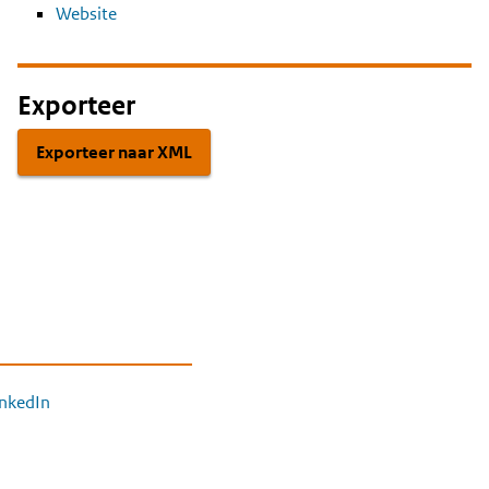
Website
Exporteer
Exporteer naar XML
inkedIn