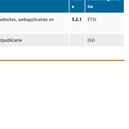
e
tie
websites, webapplicaties en
3.2.1
ETSI
publicatie
ISO