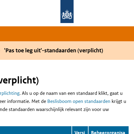
Overslaan en naar de hoofdnavigatie gaan
Overslaan en naar de inhoud gaan
'Pas toe leg uit'-standaarden (verplicht)
verplicht)
erplichting
. Als u op de naam van een standaard klikt, gaat u
eer informatie. Met de
Beslisboom open standaarden
krijgt u
nde standaarden waarschijnlijk relevant zijn voor uw
Versi
Beheerorganisa