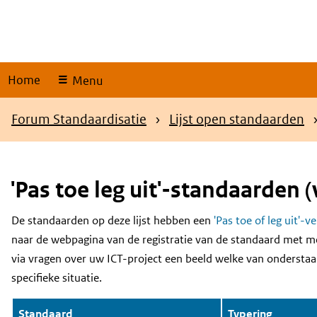
Skip
links
Home
Menu
Kruimelpad
Forum Standaardisatie
Lijst open standaarden
'Pas toe leg uit'-standaarden (
De standaarden op deze lijst hebben een
'Pas toe of leg uit'-v
Content
naar de webpagina van de registratie van de standaard met m
via vragen over uw ICT-project een beeld welke van onderstaa
specifieke situatie.
Standaard
Typering