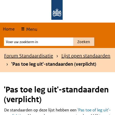
Skip
Overslaan en naar de hoofdnavigatie gaan
Overslaan en naar de inhoud gaan
links
Home
Menu
Voer
Zoeken
uw
zoekterm
Kruimelpad
Forum Standaardisatie
Lijst open standaarden
in
'Pas toe leg uit'-standaarden (verplicht)
'Pas toe leg uit'-standaarden
(verplicht)
De standaarden op deze lijst hebben een
'Pas toe of leg uit'-